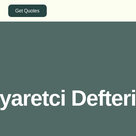
Get Quotes
iyaretci Defter