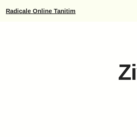
İçeriğe
Radicale Online Tanitim
geç
Z