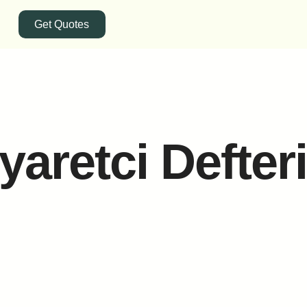
Get Quotes
iyaretci Defter