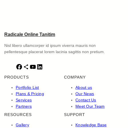
Radicale Online Tanitim
Nisl libero ullamcorper id ipsum viverra mauris non
pellentesque placerat lorem lacinia sagittis non pretium.
F
S
Y
L
a
h
o
i
PRODUCTS
COMPANY
c
a
u
n
e
r
T
k
Portfolio List
About us
b
e
u
e
Plans & Pricing
Our News
o
I
b
d
Services
Contact Us
o
c
e
I
Partners
Meet Our Team
k
o
n
RESOURCES
SUPPORT
n
Gallery
Knowledge Base