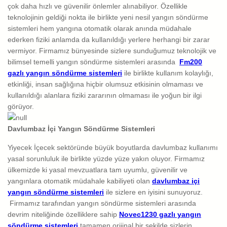
çok daha hızlı ve güvenilir önlemler alınabiliyor. Özellikle
teknolojinin geldiği nokta ile birlikte yeni nesil yangın söndürme
sistemleri hem yangına otomatik olarak anında müdahale
ederken fiziki anlamda da kullanıldığı yerlere herhangi bir zarar
vermiyor. Firmamız bünyesinde sizlere sunduğumuz teknolojik ve
bilimsel temelli yangın söndürme sistemleri arasında
Fm200
gazlı yangın söndürme sistemleri
ile birlikte kullanım kolaylığı,
etkinliği, insan sağlığına hiçbir olumsuz etkisinin olmaması ve
kullanıldığı alanlara fiziki zararının olmaması ile yoğun bir ilgi
görüyor.
Davlumbaz İçi Yangın Söndürme Sistemleri
Yiyecek İçecek sektöründe büyük boyutlarda davlumbaz kullanımı
yasal sorunluluk ile birlikte yüzde yüze yakın oluyor. Firmamız
ülkemizde ki yasal mevzuatlara tam uyumlu, güvenilir ve
yangınlara otomatik müdahale kabiliyeti olan
davlumbaz içi
yangın söndürme sistemleri
ile sizlere en iyisini sunuyoruz.
Firmamız tarafından yangın söndürme sistemleri arasında
devrim niteliğinde özelliklere sahip
Novec1230 gazlı yangın
söndürme sistemleri
tamamen orijinal bir şekilde sizlerin