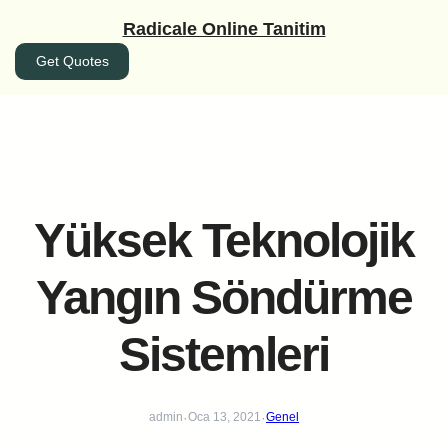
İçeriğe
Radicale Online Tanitim
geç
Get Quotes
Yüksek Teknolojik
Yangın Söndürme
Sistemleri
·
·
admin
Oca 13, 2021
Genel