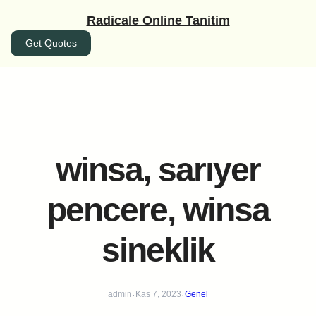
İçeriğe
Radicale Online Tanitim
geç
Get Quotes
winsa, sarıyer
pencere, winsa
sineklik
·
·
admin
Kas 7, 2023
Genel