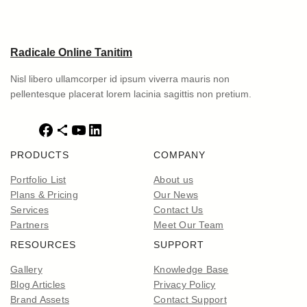
Radicale Online Tanitim
Nisl libero ullamcorper id ipsum viverra mauris non
pellentesque placerat lorem lacinia sagittis non pretium.
F
S
Y
L
a
h
o
i
PRODUCTS
COMPANY
c
a
u
n
e
r
T
k
Portfolio List
About us
b
e
u
e
Plans & Pricing
Our News
o
I
b
d
Services
Contact Us
o
c
e
I
Partners
Meet Our Team
k
o
n
RESOURCES
SUPPORT
n
Gallery
Knowledge Base
Blog Articles
Privacy Policy
Brand Assets
Contact Support