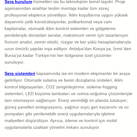
Sera kurulum
hizmetleri ise bu teknolojinin temel taşıdır. Proje
aşamasından anahtar teslim montaja kadar tüm süreç
profesyonel ekiplerce yönetiliyor. İklim koşullarına uygun yüksek
dayanımlı çelik konstrüksiyonlar, polikarbonat veya cam
kaplamalar, otomatik iklim kontrol sistemleri ve gölgeleme
perdeleriyle donatılan seralar, maksimum verim için tasarlanıyor.
Konum analizi, zemin etüdü, rüzgar ve kar yükü hesaplamalarıyla
uzun ömürlü yapılar inşa ediliyor. Antalya’dan Konya’ya, İzmir’den
Bursa’ya kadar Türkiye’nin her bölgesine özel çözümler
sunuluyor.
Sera sistemleri
kapsamında ise en modern ekipmanlar bir araya
getiriliyor. Otomatik sulama ve besin dozajlama üniteleri, iklim
kontrol bilgisayarları, CO2 zenginleştirme, sisleme-fogging
sistemleri, LED büyüme lambaları ve ısıtma-soğutma çözümleriyle
tam otomasyon sağlanıyor. Enerji verimliliği ön planda tutuluyor;
güneş panelleri entegrasyonu, yağmur suyu geri kazanımı ve ısı
pompaları gibi yenilenebilir enerji uygulamalarıyla işletme
maliyetleri düşürülüyor. Ayrıca, izleme ve kontrol için mobil
uygulamalarla uzaktan yönetim imkanı sunuluyor.