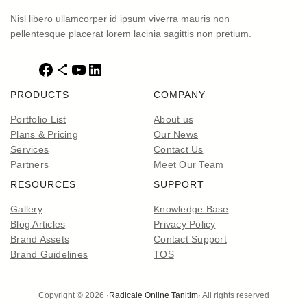
Nisl libero ullamcorper id ipsum viverra mauris non
pellentesque placerat lorem lacinia sagittis non pretium.
F
S
Y
L
a
h
o
i
PRODUCTS
COMPANY
c
a
u
n
e
r
T
k
Portfolio List
About us
b
e
u
e
Plans & Pricing
Our News
o
I
b
d
Services
Contact Us
o
c
e
I
Partners
Meet Our Team
k
o
n
RESOURCES
SUPPORT
n
Gallery
Knowledge Base
Blog Articles
Privacy Policy
Brand Assets
Contact Support
Brand Guidelines
TOS
Copyright © 2026 ·
Radicale Online Tanitim
· All rights reserved