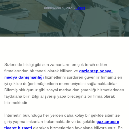
·
·
admin
Mar 9, 2021
Genel
Sizlerinde bildigi gibi son zamanların en çok tercih edilen
firmalarından bir tanesi olarak bililnen ve
gaziantep sosyal
medya danışmanlığı
hizmetlerini sürdüren güvenilir firmamiz en
iyi şekilde değerli müşterilerin memnuniyetini sağlamaktadirlar.
Dilemiş olduğunuz gibi sosyal medya danışmanlığı hizmetlerinden
faydalana bilir, Bilgi alışverişi yapa bileceğiniz bir firma olarak
bilinmektedir.
İnternetin bulundugu her yerden daha kolay bir şekilde sitemize
giriş yapma imkanları bulunmaktadir ve bu şekilde
gaziantep e
ticaret hizmeti
olarakda hizmetlerden faydalana biliyorsunuz. En