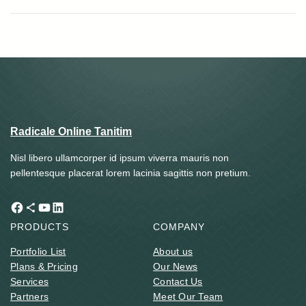
Radicale Online Tanitim
Nisl libero ullamcorper id ipsum viverra mauris non
pellentesque placerat lorem lacinia sagittis non pretium.
Facebook
Share Icon
YouTube
LinkedIn
PRODUCTS
COMPANY
Portfolio List
About us
Plans & Pricing
Our News
Services
Contact Us
Partners
Meet Our Team