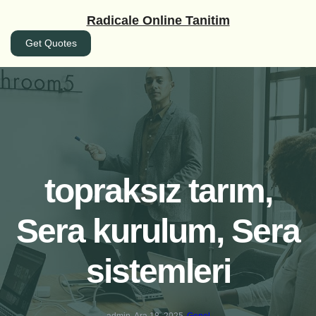
İçeriğe
Radicale Online Tanitim
geç
Get Quotes
topraksız tarım,
Sera kurulum, Sera
sistemleri
admin
Ara 18, 2025
Genel