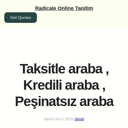
İçeriğe
Radicale Online Tanitim
geç
Get Quotes
Taksitle araba ,
Kredili araba ,
Peşinatsız araba
·
·
admin
Ara 4, 2025
Genel