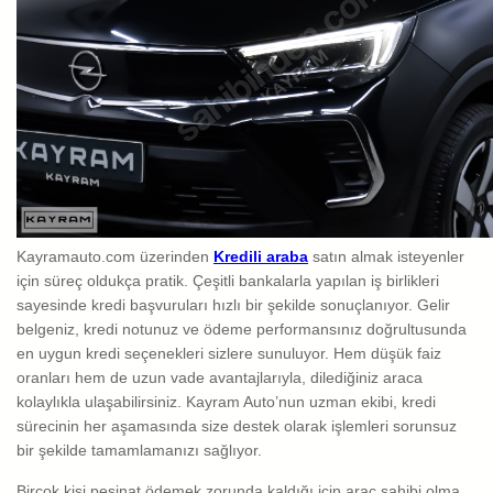
Kayramauto.com üzerinden
Kredili araba
satın almak isteyenler
için süreç oldukça pratik. Çeşitli bankalarla yapılan iş birlikleri
sayesinde kredi başvuruları hızlı bir şekilde sonuçlanıyor. Gelir
belgeniz, kredi notunuz ve ödeme performansınız doğrultusunda
en uygun kredi seçenekleri sizlere sunuluyor. Hem düşük faiz
oranları hem de uzun vade avantajlarıyla, dilediğiniz araca
kolaylıkla ulaşabilirsiniz. Kayram Auto’nun uzman ekibi, kredi
sürecinin her aşamasında size destek olarak işlemleri sorunsuz
bir şekilde tamamlamanızı sağlıyor.
Birçok kişi peşinat ödemek zorunda kaldığı için araç sahibi olma