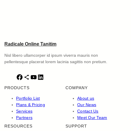
Radicale Online Tanitim
Nisl libero ullamcorper id ipsum viverra mauris non
pellentesque placerat lorem lacinia sagittis non pretium.
F
S
Y
L
a
h
o
i
PRODUCTS
COMPANY
c
a
u
n
e
r
T
k
Portfolio List
About us
b
e
u
e
Plans & Pricing
Our News
o
I
b
d
Services
Contact Us
o
c
e
I
Partners
Meet Our Team
k
o
n
RESOURCES
SUPPORT
n