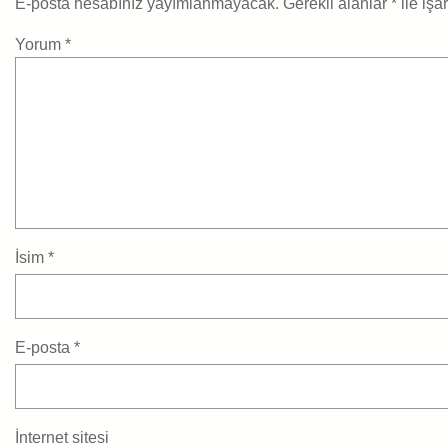
E-posta hesabınız yayımlanmayacak.
Gerekli alanlar
*
ile işa
Yorum
*
İsim
*
E-posta
*
İnternet sitesi