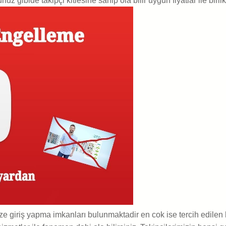
z gibide takipçi kitlesine sahip ola bilir uygun fiyatlar ile birlikt
ze giriş yapma imkanları bulunmaktadir en cok ise tercih edilen