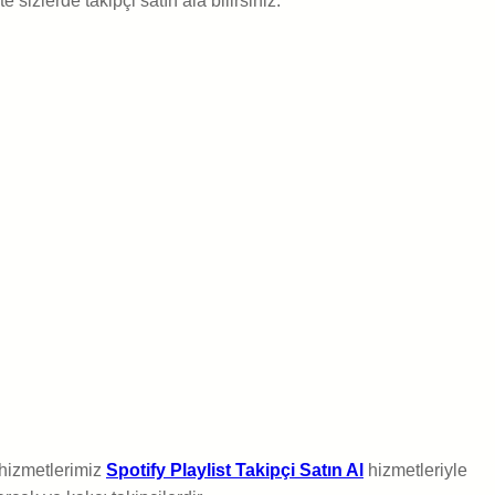
e sizlerde takipçi satın ala bilirsiniz.
 hizmetlerimiz
Spotify Playlist Takipçi Satın Al
hizmetleriyle