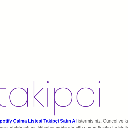
potify Çalma Listesi Takipçi Satın Al
istermisiniz. Güncel ve k