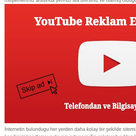
müşterilerimiz arasında yerinizi ala bilirsiniz ve istemiş olduğunu
İnternetin bulundugu her yerden daha kolay bir şekilde sitemi