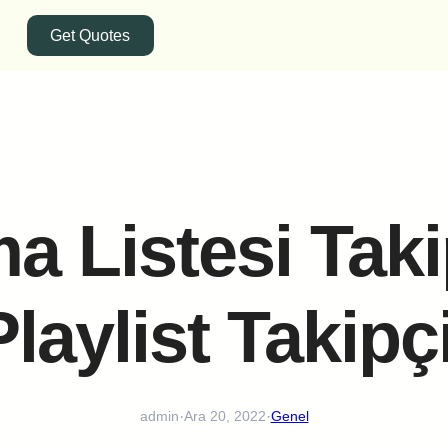
Get Quotes
a Listesi Takip
laylist Takipç
·
·
admin
Ara 20, 2022
Genel