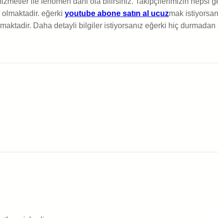
etler ile fenomen dahi ola bilirsiniz. Takipçilerimizin hepsi ger
 olmaktadir. eğerki
youtube abone satın al ucuz
mak istiyorsan
maktadir. Daha detayli bilgiler istiyorsanız eğerki hiç durmadan 