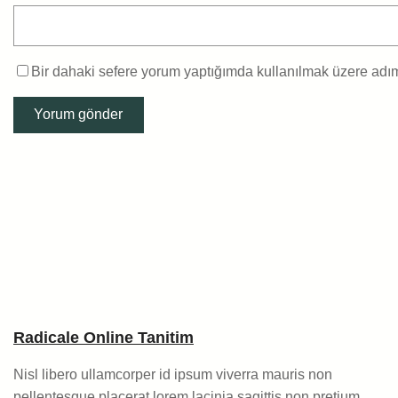
Bir dahaki sefere yorum yaptığımda kullanılmak üzere adımı
Radicale Online Tanitim
Nisl libero ullamcorper id ipsum viverra mauris non
pellentesque placerat lorem lacinia sagittis non pretium.