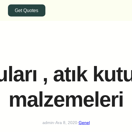
Get Quotes
uları , atık ku
malzemeleri
·
·
admin
Ara 8, 2020
Genel