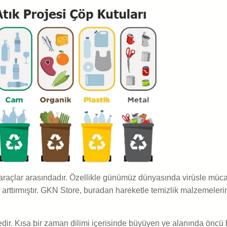
i araçlar arasındadır. Özellikle günümüz dünyasında virüsle 
rttırmıştır. GKN Store, buradan hareketle temizlik malzemelerine 
dir. Kısa bir zaman dilimi içerisinde büyüyen ve alanında öncü 