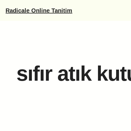
İçeriğe
Radicale Online Tanitim
geç
sıfır atık kut