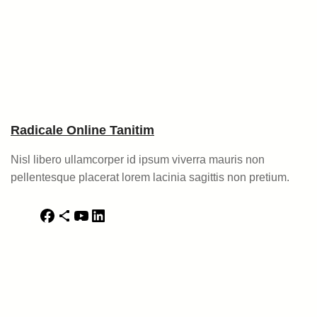
Radicale Online Tanitim
Nisl libero ullamcorper id ipsum viverra mauris non
pellentesque placerat lorem lacinia sagittis non pretium.
F
S
Y
L
a
h
o
i
c
a
u
n
e
r
T
k
b
e
u
e
o
I
b
d