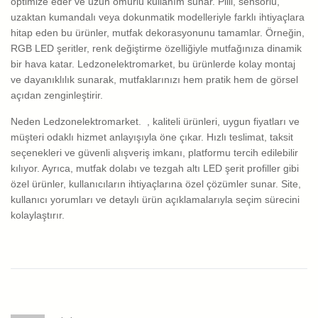
optimize eder ve uzun ömürlü kullanım sunar. Pilli, sensörlü,
uzaktan kumandalı veya dokunmatik modelleriyle farklı ihtiyaçlara
hitap eden bu ürünler, mutfak dekorasyonunu tamamlar. Örneğin,
RGB LED şeritler, renk değiştirme özelliğiyle mutfağınıza dinamik
bir hava katar. Ledzonelektromarket, bu ürünlerde kolay montaj
ve dayanıklılık sunarak, mutfaklarınızı hem pratik hem de görsel
açıdan zenginleştirir.
Neden Ledzonelektromarket. , kaliteli ürünleri, uygun fiyatları ve
müşteri odaklı hizmet anlayışıyla öne çıkar. Hızlı teslimat, taksit
seçenekleri ve güvenli alışveriş imkanı, platformu tercih edilebilir
kılıyor. Ayrıca, mutfak dolabı ve tezgah altı LED şerit profiller gibi
özel ürünler, kullanıcıların ihtiyaçlarına özel çözümler sunar. Site,
kullanıcı yorumları ve detaylı ürün açıklamalarıyla seçim sürecini
kolaylaştırır.