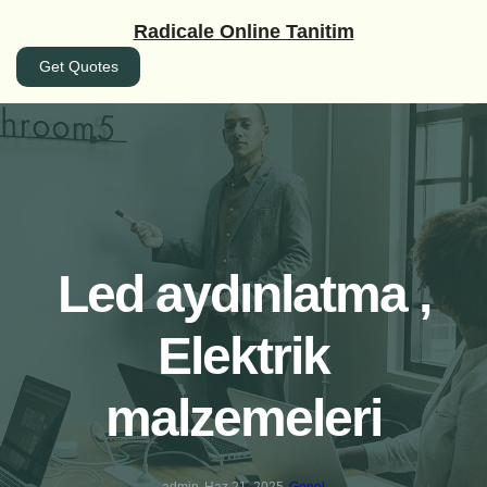
İçeriğe
Radicale Online Tanitim
geç
Get Quotes
Led aydınlatma ,
Elektrik
malzemeleri
admin
Haz 21, 2025
Genel