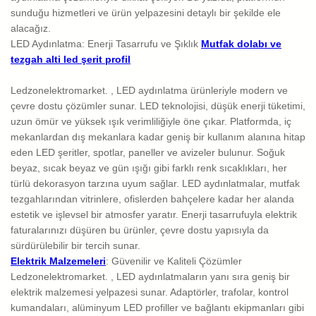
sunduğu hizmetleri ve ürün yelpazesini detaylı bir şekilde ele
alacağız.
LED Aydınlatma: Enerji Tasarrufu ve Şıklık
Mutfak dolabı ve
tezgah alti led şerit profil
Ledzonelektromarket. , LED aydınlatma ürünleriyle modern ve
çevre dostu çözümler sunar. LED teknolojisi, düşük enerji tüketimi,
uzun ömür ve yüksek ışık verimliliğiyle öne çıkar. Platformda, iç
mekanlardan dış mekanlara kadar geniş bir kullanım alanına hitap
eden LED şeritler, spotlar, paneller ve avizeler bulunur. Soğuk
beyaz, sıcak beyaz ve gün ışığı gibi farklı renk sıcaklıkları, her
türlü dekorasyon tarzına uyum sağlar. LED aydınlatmalar, mutfak
tezgahlarından vitrinlere, ofislerden bahçelere kadar her alanda
estetik ve işlevsel bir atmosfer yaratır. Enerji tasarrufuyla elektrik
faturalarınızı düşüren bu ürünler, çevre dostu yapısıyla da
sürdürülebilir bir tercih sunar.
Elektrik Malzemeleri
: Güvenilir ve Kaliteli Çözümler
Ledzonelektromarket. , LED aydınlatmaların yanı sıra geniş bir
elektrik malzemesi yelpazesi sunar. Adaptörler, trafolar, kontrol
kumandaları, alüminyum LED profiller ve bağlantı ekipmanları gibi