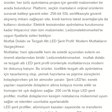
ürünler, her türlü aydınlatma projesi için gerekli malzemeleri bir
arada bulundurur. Platform, seçkin markaların orijinal ürünlerini
sunarak kaliteyi garanti eder. 256-bit SSL sertifikasıyla güvenli
alışveriş imkanı sağlayan site, kredi kartına taksit avantajlarıyla da
kullanıcı dostudur. Elektrik tesisatından aydınlatma kurulumuna
kadar ihtiyacınız olan tüm malzemeler, Ledzonelektromarket’te
uygun fiyatlarla sizleri bekliyor.
Mutfak Dolabı ve Tezgah Altı LED Şerit Profil: Modern Mutfakların
Vazgeçilmezi
Mutfaklar, hem işlevsellik hem de estetik açısından evlerin en
önemli alanlarından biridir. Ledzonelektromarket. mutfak dolabı
ve tezgah altı LED şerit profil ürünleriyle mutfaklarınıza modern
bir dokunuş katıyor. Bu ürünler, özellikle tezgah altı aydınlatma
için tasarlanmış olup, yemek hazırlama ve pişirme süreçlerini
kolaylaştırırken şık bir atmosfer yaratır. Şerit LED’ler, esnek
yapıları sayesinde dolapların altına kolayca monte edilir ve
homojen bir ışık dağılımı sağlar. 200 cm’lik köşe LED şerit
profiller, mutfak dolaplarının kesişim noktalarına mükemmel uyum
sağlar ve istenilen uzunlukta ayarlanabilir.
LED şerit profiller, alüminyum kasaları sayesinde ısı transferini