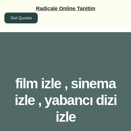
İçeriğe
Radicale Online Tanitim
geç
Get Quotes
film izle , sinema
izle , yabancı dizi
izle