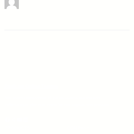
Radicale Online Tanitim
Nisl libero ullamcorper id ipsum viverra mauris non
pellentesque placerat lorem lacinia sagittis non pretium.
Facebook
Share Icon
YouTube
LinkedIn
PRODUCTS
COMPANY