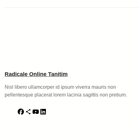
Radicale Online Tanitim
Nisl libero ullamcorper id ipsum viverra mauris non
pellentesque placerat lorem lacinia sagittis non pretium.
F
S
Y
L
a
h
o
i
c
a
u
n
e
r
T
k