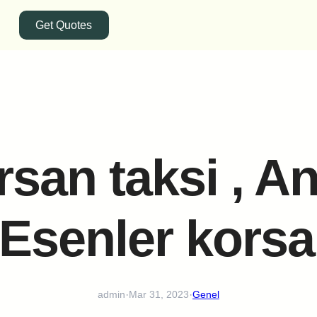
Get Quotes
san taksi , A
, Esenler korsa
·
·
admin
Mar 31, 2023
Genel