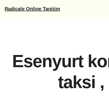
İçeriğe
Radicale Online Tanitim
geç
Esenyurt kor
taksi 