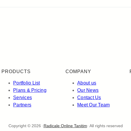
PRODUCTS
COMPANY
Portfolio List
About us
Plans & Pricing
Our News
Services
Contact Us
Partners
Meet Our Team
Copyright © 2026 ·
Radicale Online Tanitim
· All rights reserved