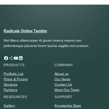
Radicale Online Tanitim
Nisl libero ullamcorper id ipsum viverra mauris non
pellentesque placerat lorem lacinia sagittis non pretium.
Facebook
Share Icon
YouTube
LinkedIn
PRODUCTS
COMPANY
Portfolio List
About us
Plans & Pricing
Our News
Services
Contact Us
Partners
Meet Our Team
RESOURCES
SUPPORT
Gallery
Knowledge Base