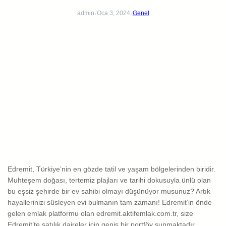
·
·
admin
Oca 3, 2024
Genel
Edremit, Türkiye’nin en gözde tatil ve yaşam bölgelerinden biridir.
Muhteşem doğası, tertemiz plajları ve tarihi dokusuyla ünlü olan
bu eşsiz şehirde bir ev sahibi olmayı düşünüyor musunuz? Artık
hayallerinizi süsleyen evi bulmanın tam zamanı! Edremit’in önde
gelen emlak platformu olan edremit.aktifemlak.com.tr, size
Edremit’te satılık daireler için geniş bir portföy sunmaktadır.