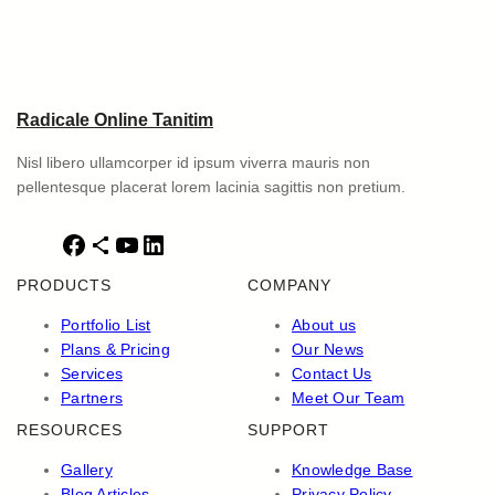
Radicale Online Tanitim
Nisl libero ullamcorper id ipsum viverra mauris non
pellentesque placerat lorem lacinia sagittis non pretium.
F
S
Y
L
a
h
o
i
PRODUCTS
COMPANY
c
a
u
n
e
r
T
k
Portfolio List
About us
b
e
u
e
Plans & Pricing
Our News
o
I
b
d
Services
Contact Us
o
c
e
I
Partners
Meet Our Team
k
o
n
RESOURCES
SUPPORT
n
Gallery
Knowledge Base
Blog Articles
Privacy Policy