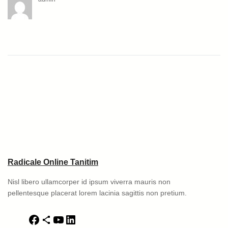
Radicale Online Tanitim
Nisl libero ullamcorper id ipsum viverra mauris non
pellentesque placerat lorem lacinia sagittis non pretium.
F
S
Y
L