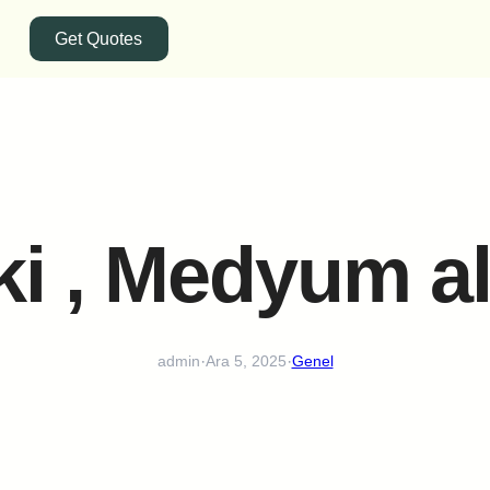
Get Quotes
ki , Medyum al
·
·
admin
Ara 5, 2025
Genel