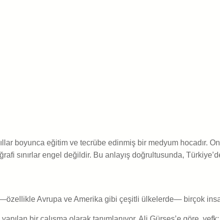
ar boyunca eğitim ve tecrübe edinmiş bir medyum hocadır. Onun 
fi sınırlar engel değildir. Bu anlayış doğrultusunda, Türkiye’d
—özellikle Avrupa ve Amerika gibi çeşitli ülkelerde— birçok ins
 yapılan bir çalışma olarak tanımlanıyor. Ali Gürses’e göre, vefk;