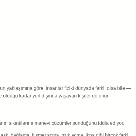
yaklaşımına göre, insanlar fiziki dünyada farklı olsa bile —
e olduğu kadar yurt dışında yaşayan kişiler de onun
anın sıkıntılarına manevi çözümler sunduğunu iddia ediyor.
 aşk, bağlama, kısmet açma, rızık açma, ikna gibi birçok farklı