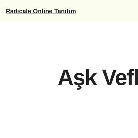
İçeriğe
Radicale Online Tanitim
geç
Aşk Vef