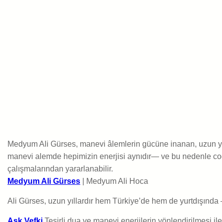
Medyum Ali Gürses, manevi âlemlerin gücüne inanan, uzun yıll
manevi alemde hepimizin enerjisi aynıdır— ve bu nedenle coğra
çalışmalarından yararlanabilir.
Medyum Ali Gürses
| Medyum Ali Hoca
Ali Gürses, uzun yıllardır hem Türkiye’de hem de yurtdışında 
Aşk Vefki
Tesirli dua ve manevi enerjilerin yönlendirilmesi ile