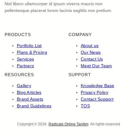
Nisl libero ullamcorper id ipsum viverra mauris non
pellentesque placerat lorem lacinia sagittis non pretium.
Facebook
Share Icon
YouTube
LinkedIn
PRODUCTS
COMPANY
Portfolio List
About us
Plans & Pricing
Our News
Services
Contact Us
Partners
Meet Our Team
RESOURCES
SUPPORT
Gallery
Knowledge Base
Blog Articles
Privacy Policy
Brand Assets
Contact Support
Brand Guidelines
TOS
Copyright © 2026 ·
Radicale Online Tanitim
· All rights reserved