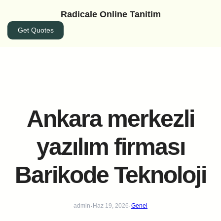
İçeriğe
Radicale Online Tanitim
geç
Get Quotes
Ankara merkezli
yazılım firması
Barikode Teknoloji
·
·
admin
Haz 19, 2026
Genel