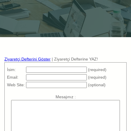
Ziyaretçi Defterini Göster
| Ziyaretçi Defterine YAZ!
İsim:
(required)
Email:
(required)
Web Site:
(optional)
Mesajınız :