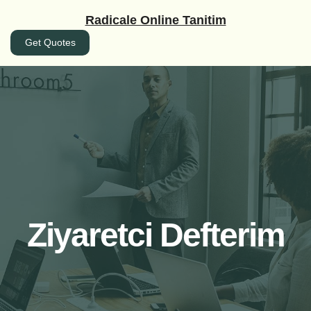
İçeriğe
Radicale Online Tanitim
geç
Get Quotes
Ziyaretci Defterim