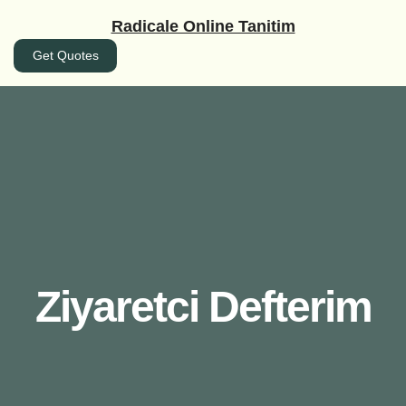
İçeriğe
Radicale Online Tanitim
geç
Get Quotes
Ziyaretci Defterim