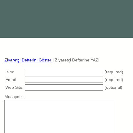
Ziyaretçi Defterini Göster
| Ziyaretçi Defterine YAZ!
İsim:
(required)
Email:
(required)
Web Site:
(optional)
Mesajınız :