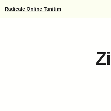
İçeriğe
Radicale Online Tanitim
geç
Z