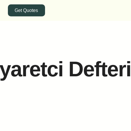
Get Quotes
iyaretci Defter