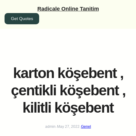
İçeriğe
Radicale Online Tanitim
geç
Get Quotes
karton köşebent ,
çentikli köşebent ,
kilitli köşebent
·
·
admin
May 27, 2022
Genel