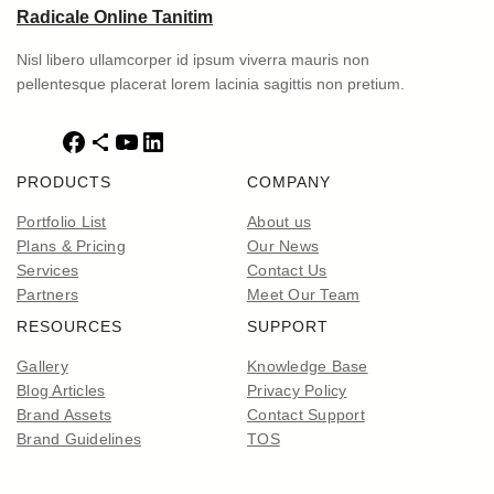
Radicale Online Tanitim
Nisl libero ullamcorper id ipsum viverra mauris non
pellentesque placerat lorem lacinia sagittis non pretium.
F
S
Y
L
a
h
o
i
PRODUCTS
COMPANY
c
a
u
n
e
r
T
k
Portfolio List
About us
b
e
u
e
Plans & Pricing
Our News
o
I
b
d
Services
Contact Us
o
c
e
I
Partners
Meet Our Team
k
o
n
RESOURCES
SUPPORT
n
Gallery
Knowledge Base
Blog Articles
Privacy Policy
Brand Assets
Contact Support
Brand Guidelines
TOS